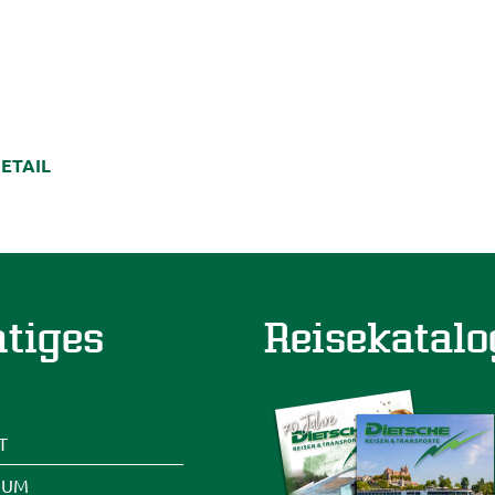
ETAIL
tiges
Reisekatalo
T
SUM