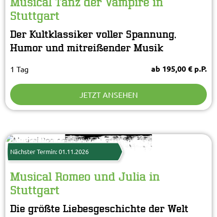
Musical Tanz der Vampire in
Stuttgart
Der Kultklassiker voller Spannung,
Humor und mitreißender Musik
ab 195,00 € p.P.
1 Tag
JETZT ANSEHEN
JORDANA SCHRAMM
© JORDANA SCHRAMM/Stage Entertainment
DAS NEUE MUSICAL!
Nächster Termin: 01.11.2026
Musical Romeo und Julia in
Stuttgart
Die größte Liebesgeschichte der Welt