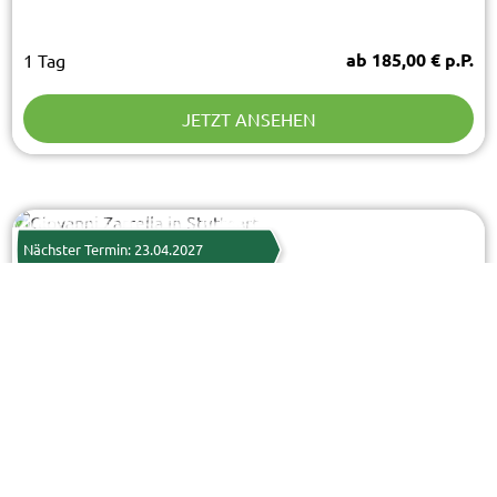
ab 185,00 € p.P.
1 Tag
JETZT ANSEHEN
PRI - AdobeStock
© Easy-BUS
Nächster Termin: 23.04.2027
Giovanni Zarrella in Stuttgart
Die Tournee zum neuen Album
ab 185,00 € p.P.
1 Tag