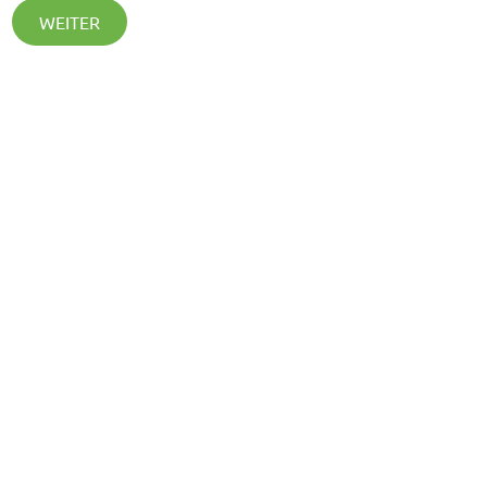
WEITER
Kontakt
Dietsche Reisen & Transporte e.K.
Im Sulzfeld 15
79780 Stühlingen
Tel.: 0 77 44 / 92 92 20
info@dietsche-reisen.de