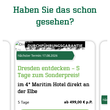
Haben Sie das schon
gesehen?
Freesurf - Fotolia
© Easy-BUS
DURCHFÜHRUNGSGARANTIE
Nächster Termin: 17.08.2026
Dresden entdecken – 5
Tage zum Sonderpreis!
Giva
im 4* Maritim Hotel direkt an
© E
der Elbe
Näch
ab 499,00 € p.P.
5 Tage