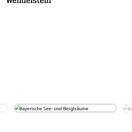
Wendelstein
Dani - AdobeStock
© Easy-BUS