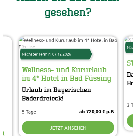
gesehen?
Star
© St
www.guenterstandl.de
© Kur- und GästeService Bad Füssing
Näch
Nächster Termin: 07.12.2026
ST
Wellness- und Kururlaub
Da
im 4* Hotel in Bad Füssing
Bo
Urlaub im Bayerischen
Bäderdreieck!
3 T
ab 720,00 € p.P.
5 Tage
JETZT ANSEHEN
en