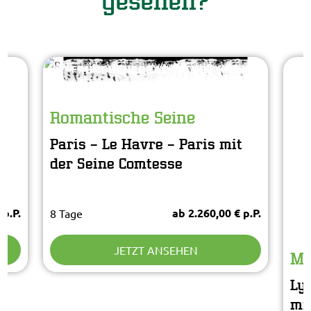
gesehen?
Beboy - AdobeStock
© Easy-BUS
FRÜHBUCHERRABATT 100 € P.P.
Nächster Termin: 07.08.2027
Romantische Seine
Paris – Le Havre – Paris mit
der Seine Comtesse
Sto
© E
 p.P.
ab 2.260,00 € p.P.
8 Tage
Näch
JETZT ANSEHEN
Ma
Ly
mi