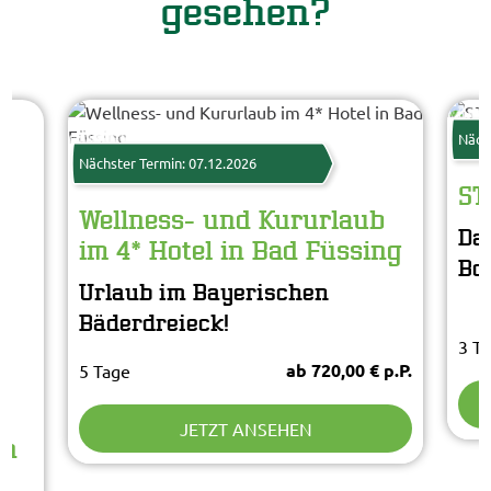
gesehen?
Star
© St
www.guenterstandl.de
© Kur- und GästeService Bad Füssing
Näch
Nächster Termin: 07.12.2026
ST
Wellness- und Kururlaub
Da
im 4* Hotel in Bad Füssing
Bo
Urlaub im Bayerischen
Bäderdreieck!
3 T
ab 720,00 € p.P.
5 Tage
JETZT ANSEHEN
en