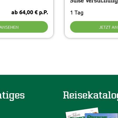
ab 64,00 € p.P.
1 Tag
 ANSEHEN
JETZT A
tiges
Reisekatalo