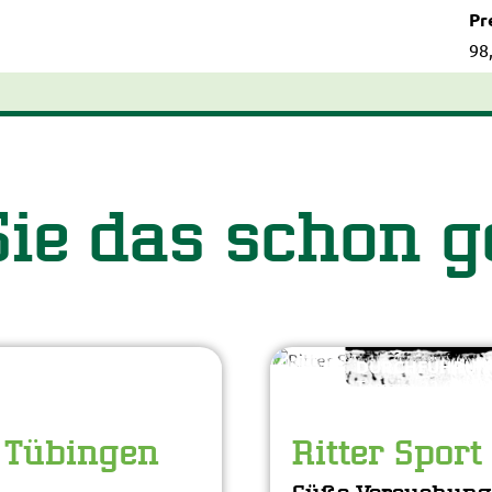
Pre
98
ie das schon 
DURCHFÜHRUN
.2026
Nächster Termin: 23.09.20
 Tübingen