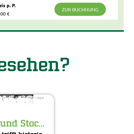
is p. P.
ZUR BUCHNUNG
,00 €
gesehen?
GSGARANTIE
26
Ritter Sport und Stockerkahnerlebnis Tübingen