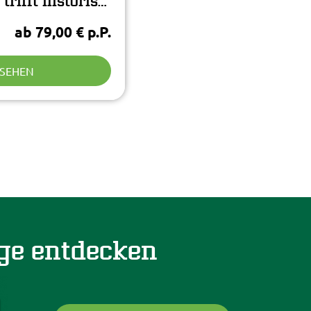
Süße Versuchung trifft historisches Flair
ab 79,00 € p.P.
NSEHEN
ge entdecken