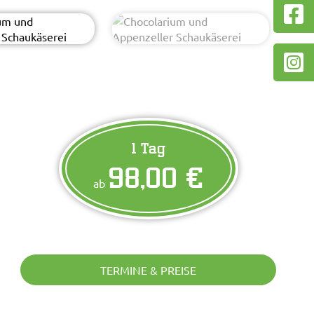
1 Tag
98,00 €
ab
TERMINE & PREISE