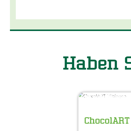
Haben S
Alexander Gonschior
© Universitätsstadt Tübingen
Nächster Termin: 03.12
ChocolART