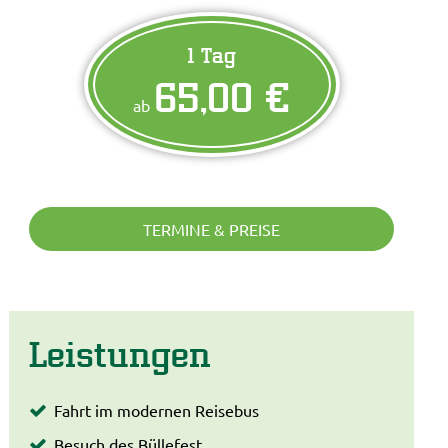
1 Tag
65,00 €
ab
TERMINE & PREISE
Leistungen
Fahrt im modernen Reisebus
Besuch des Büllefest