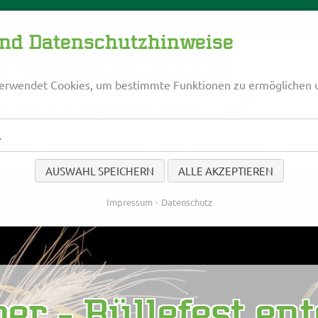
und Datenschutzhinweise
erwendet Cookies, um bestimmte Funktionen zu ermöglichen 
l
BÜRO
GENUSS STADL
UNTERNEHMEN
SERV
AUSWAHL SPEICHERN
ALLE AKZEPTIEREN
Impressum
Datenschutz
ber - Büllefest en