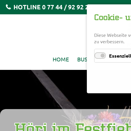
HOTLINE 0 77 44 / 92 92 20
Cookie- 
Diese Webseite v
zu verbessern.
Essenziel
HOME
BUSREISEN
REISE
NAVIGATION
ÜBERSPRINGEN
Höri im Festfie