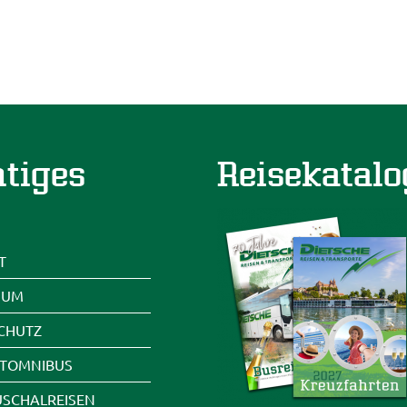
tiges
Reisekatalo
T
SUM
CHUTZ
ETOMNIBUS
USCHALREISEN