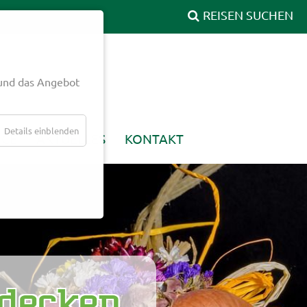
und das Angebot
Details einblenden
ICE
AKTUELLES
KONTAKT
tdecken