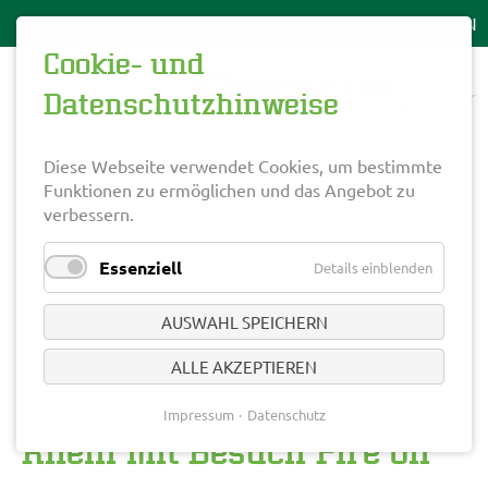
Cookie- und
Datenschutzhinweise
Diese Webseite verwendet Cookies, um bestimmte
Funktionen zu ermöglichen und das Angebot zu
verbessern.
Essenziell
Details einblenden
AUSWAHL SPEICHERN
R(h)ein ins Feuerwerk –
ALLE AKZEPTIEREN
Schifffahrt Stein am
Impressum
Datenschutz
Rhein mit Besuch Fire on