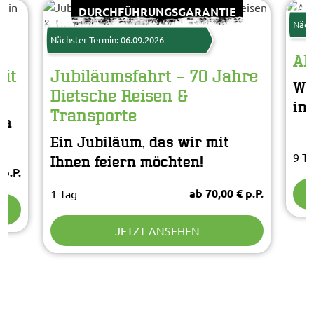
DURCHFÜHRUNGSGARANTIE
Näch
Nächster Termin: 06.09.2026
Ab
mit
Jubiläumsfahrt – 70 Jahre
We
Dietsche Reisen &
in
Transporte
ma
Ein Jubiläum, das wir mit
9 T
Ihnen feiern möchten!
 p.P.
ab 70,00 € p.P.
1 Tag
JETZT ANSEHEN