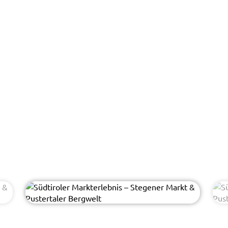
Sharidan - AdobeStock
© EasyBUS