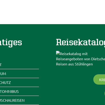
tiges
Reisekatalo
T
SUM
KR
CHUTZ
ETOMNIBUS
USCHALREISEN