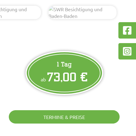
1 Tag
73,00 €
ab
TERMINE & PREISE