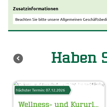
Zusatzinformationen
Beachten Sie bitte unsere Allgemeinen Geschäftsbedin
Haben S
ZURÜCK
www.guenterstandl.de
© Kur- und GästeService Bad Füssing
Nächster Termin: 07.12.2026
Wellness- und Kururlaub im 4* Hotel in Bad Füssing