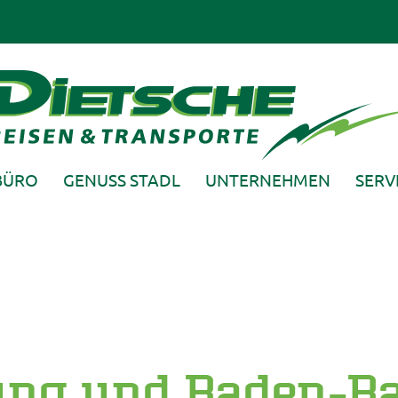
BÜRO
GENUSS STADL
UNTERNEHMEN
SERV
ung und Baden-B