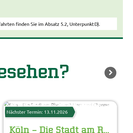
ahrten finden Sie im Absatz 5.2, Unterpunkt D).
gesehen?
WEITER
ConorCrowe - Fotolia
© Easy-BUS
Nächster Termin: 13.11.2026
Köln – Die Stadt am Rhein mit Herz und Charme