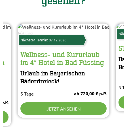
gesehen?
Star
© St
www.guenterstandl.de
© Kur- und GästeService Bad Füssing
Näch
Nächster Termin: 07.12.2026
ST
Wellness- und Kururlaub
Da
en
im 4* Hotel in Bad Füssing
Bo
Urlaub im Bayerischen
m
Bäderdreieck!
3 T
ab 720,00 € p.P.
5 Tage
 p.P.
JETZT ANSEHEN