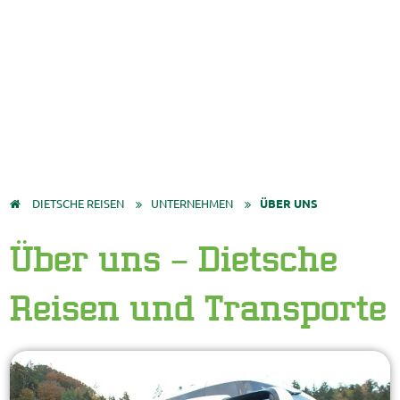
© Easy-BUS
© Easy-BUS
© Bregenzer Festspiele
© Easy-BUS
© Easy-BUS
DIETSCHE REISEN
UNTERNEHMEN
ÜBER UNS
Über uns – Dietsche
Reisen und Transporte